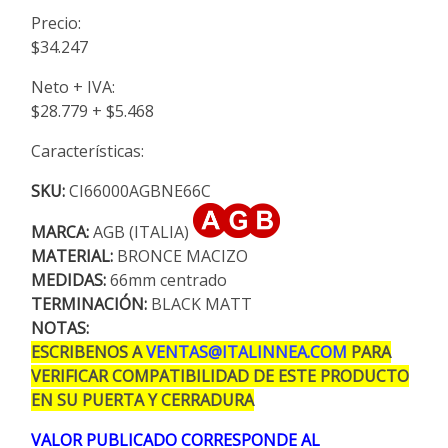
Precio:
$34.247
Neto + IVA:
$28.779 + $5.468
Características:
SKU:
CI66000AGBNE66C
MARCA:
AGB (ITALIA)
MATERIAL:
BRONCE MACIZO
MEDIDAS:
66mm centrado
TERMINACIÓN:
BLACK MATT
NOTAS:
ESCRIBENOS A
VENTAS@ITALINNEA.COM
PARA
VERIFICAR COMPATIBILIDAD DE ESTE PRODUCTO
EN SU PUERTA Y CERRADURA
VALOR PUBLICADO CORRESPONDE AL